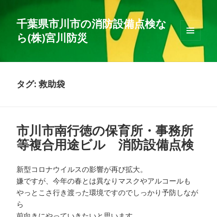
千葉県市川市の消防設備点検な
ら(株)宮川防災
メニュ
ーとウ
ィジェ
ット
タグ:
救助袋
市川市南行徳の保育所・事務所
等複合用途ビル 消防設備点検
新型コロナウイルスの影響が再び拡大。
嫌ですが、今年の春とは異なりマスクやアルコールも
やっとこさ行き渡った環境ですのでしっかり予防しなが
ら
前向きにやっていきたいと思います。