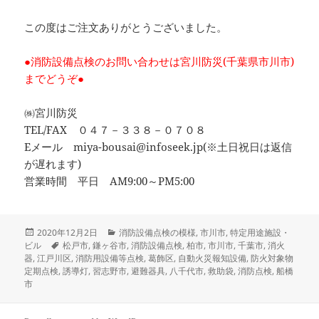
この度はご注文ありがとうございました。
●消防設備点検のお問い合わせは宮川防災(千葉県市川市)
までどうぞ●
㈱宮川防災
TEL/FAX ０４７－３３８－０７０８
Eメール miya-bousai@infoseek.jp(※土日祝日は返信
が遅れます)
営業時間 平日 AM9:00～PM5:00
投
カ
2020年12月2日
消防設備点検の模様
,
市川市
,
特定用途施設・
稿
タ
テ
ビル
松戸市
,
鎌ヶ谷市
,
消防設備点検
,
柏市
,
市川市
,
千葉市
,
消火
日:
グ
ゴ
器
,
江戸川区
,
消防用設備等点検
,
葛飾区
,
自動火災報知設備
,
防火対象物
リ
定期点検
,
誘導灯
,
習志野市
,
避難器具
,
八千代市
,
救助袋
,
消防点検
,
船橋
ー
市