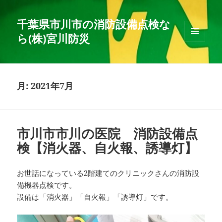
千葉県市川市の消防設備点検な
ら(株)宮川防災
メニュ
ーとウ
ィジェ
ット
月:
2021年7月
市川市市川の医院 消防設備点
検【消火器、自火報、誘導灯】
お世話になっている2階建てのクリニックさんの消防設
備機器点検です。
設備は「消火器」「自火報」「誘導灯」です。