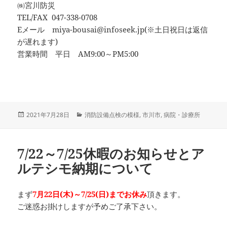
㈱宮川防災
TEL/FAX 047-338-0708
Eメール miya-bousai@infoseek.jp(※土日祝日は返信
が遅れます)
営業時間 平日 AM9:00～PM5:00
投
カ
2021年7月28日
消防設備点検の模様
,
市川市
,
病院・診療所
稿
テ
日:
ゴ
リ
7/22～7/25休暇のお知らせとア
ー
ルテシモ納期について
まず
7月22日(木)～7/25(日)までお休み
頂きます。
ご迷惑お掛けしますが予めご了承下さい。