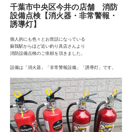
リ
千葉市中央区今井の店舗 消防
ー
設備点検【消火器・非常警報・
誘導灯】
個人的にも色々とお世話になっている
蘇我駅からほど近い釣り具店さんより
消防設備点検のご依頼を頂きました。
設備は「消火器」「非常警報設備」「誘導灯」です。