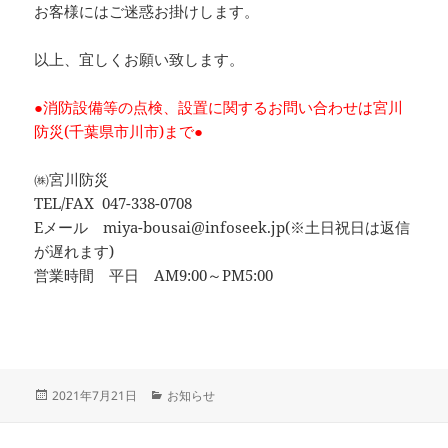
お客様にはご迷惑お掛けします。
以上、宜しくお願い致します。
●消防設備等の点検、設置に関するお問い合わせは宮川
防災(千葉県市川市)まで●
㈱宮川防災
TEL/FAX 047-338-0708
Eメール miya-bousai@infoseek.jp(※土日祝日は返信
が遅れます)
営業時間 平日 AM9:00～PM5:00
投
カ
2021年7月21日
お知らせ
稿
テ
日:
ゴ