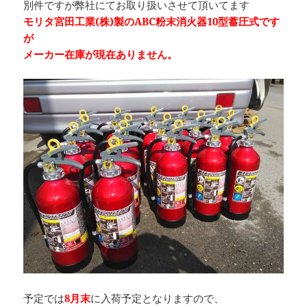
別件ですが弊社にてお取り扱いさせて頂いてます
モリタ宮田工業(株)製のABC粉末消火器10型蓄圧式です
が
メーカー在庫が現在ありません。
予定では
8月末
に入荷予定となりますので、