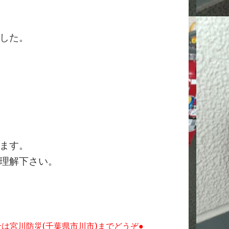
した。
ます。
理解下さい。
は宮川防災(千葉県市川市)までどうぞ●