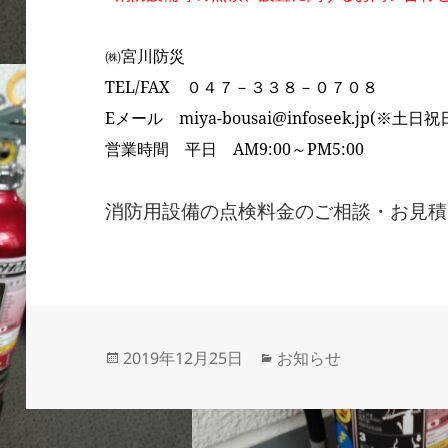
㈱宮川防災
TEL/FAX ０４７－３３８－０７０８
Eメール miya-bousai@infoseek.jp(※
営業時間 平日 AM9:00～PM5:00
消防用設備の点検料金のご相談・お見積
投
カ
2019年12月25日
お知らせ
稿
テ
日:
ゴ
リ