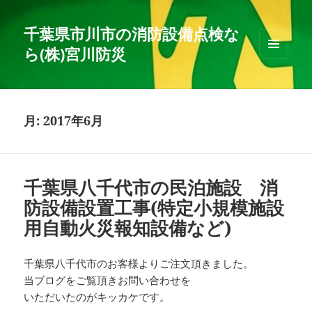
千葉県市川市の消防設備点検な
ら(株)宮川防災
メニュ
ーとウ
ィジェ
ット
月:
2017年6月
千葉県八千代市の民泊施設 消
防設備設置工事(特定小規模施設
用自動火災報知設備など)
千葉県八千代市のお客様よりご注文頂きました。
当ブログをご覧頂きお問い合わせを
いただいたのがキッカケです。