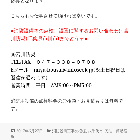
必要となります。
こちらもお仕事させて頂ければ幸いです。
●消防設備等の点検、設置に関するお問い合わせは宮
川防災(千葉県市川市)までどうぞ●
㈱宮川防災
TEL/FAX ０４７－３３８－０７０８
Eメール miya-bousai@infoseek.jp(※土日祝日は
返信が遅れます)
営業時間 平日 AM9:00～PM5:00
消防用設備の点検料金のご相談・お見積もりは無料で
す。
投
カ
2017年6月27日
消防設備工事の模様
,
八千代市
,
民泊・簡易宿
稿
テ
所