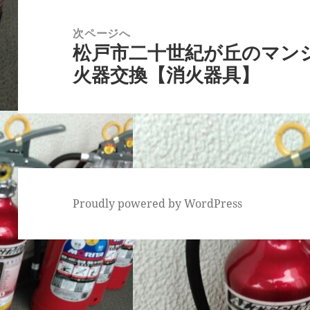
ー
稿:
次ページへ
シ
松戸市二十世紀が丘のマン
次
ョ
火器交換【消火器具】
の
ン
投
稿:
Proudly powered by WordPress