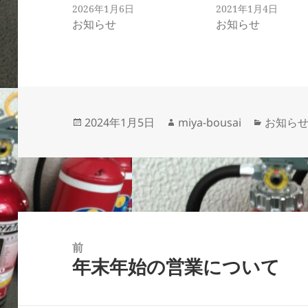
ド
さ
2026年1月6日
2021年1月4日
ウ
い
お知らせ
お知らせ
で
(
開
新
き
し
ま
い
す
ウ
)
ィ
ン
ド
ウ
で
開
投
作
カ
2024年1月5日
miya-bousai
お知ら
き
ま
稿
成
テ
す
)
日:
者
ゴ
リ
ー
投
稿
前
年末年始の営業について
ナ
前
ビ
の
ゲ
投