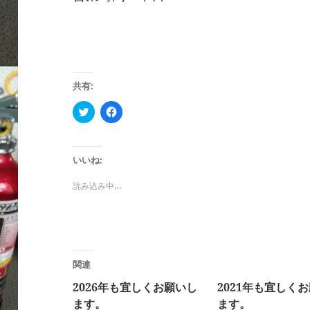
共有:
ク
F
リ
a
ッ
c
ク
e
し
b
て
o
いいね:
T
o
w
k
i
で
読み込み中…
t
共
t
有
e
す
r
る
で
に
共
は
有
ク
(
リ
新
ッ
関連
し
ク
い
し
2026年も宜しくお願いし
2021年も宜しく
ウ
て
ィ
く
ます。
ます。
ン
だ