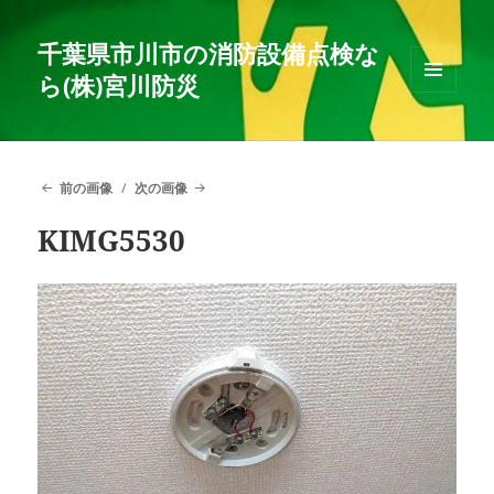
千葉県市川市の消防設備点検な
ら(株)宮川防災
メニュ
ーとウ
ィジェ
ット
前の画像
次の画像
KIMG5530