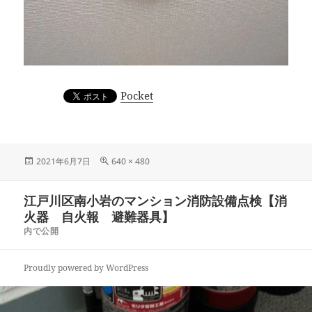
Pocket
投
フ
2021年6月7日
640 × 480
稿
ル
日:
サ
投
江戸川区南小岩のマンション消防設備点検【消
イ
稿
ズ
火器 自火報 避難器具】
ナ
内で公開
ビ
ゲ
Proudly powered by WordPress
ー
シ
ョ