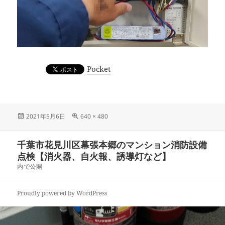
Pocket
投
フ
2021年5月6日
640 × 480
稿
ル
日:
サ
投
千葉市花見川区幕張本郷のマンション消防設備
イ
稿
ズ
点検【消火器、自火報、誘導灯など】
ナ
内で公開
ビ
ゲ
Proudly powered by WordPress
ー
シ
ョ