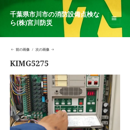
千葉県市川市の消防設備点検な
ら(株)宮川防災
メニュ
ーとウ
ィジェ
ット
前の画像
次の画像
KIMG5275