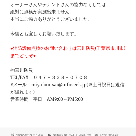
オーナーさんやテナントさんの協力なくしては
絶対に点検が実施出来ません。
本当にご協力ありがとうございました。
今後とも宜しくお願い致します。
●消防設備点検のお問い合わせは宮川防災(千葉県市川市)
までどうぞ●
㈱宮川防災
TEL/FAX ０４７－３３８－０７０８
Eメール miya-bousai@infoseek.jp(※土日祝日は返信
が遅れます)
営業時間 平日 AM9:00～PM5:00
投
カ
2020年12月14日
消防設備点検の模様
,
市川市
,
特定用途施