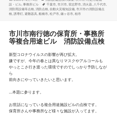
稿
テ
タ
設・ビル
,
事務所ビル
千葉市
,
市川市
,
習志野市
,
消火器
,
八千代市
,
日:
ゴ
グ
消防用設備等点検
,
消防点検
,
自動火災報知設備
,
市川市の消防設備点
リ
検
,
誘導灯
,
避難器具
,
船橋市
,
松戸市
,
鎌ヶ谷市
,
柏市
ー
市川市南行徳の保育所・事務所
等複合用途ビル 消防設備点検
新型コロナウイルスの影響が再び拡大。
嫌ですが、今年の春とは異なりマスクやアルコールも
やっとこさ行き渡った環境ですのでしっかり予防しなが
ら
前向きにやっていきたいと思います。
…本題に参ります。
お世話になっている複合用途施設ビルの点検です。
保育所さんや事務所など様々な施設が入ってます。