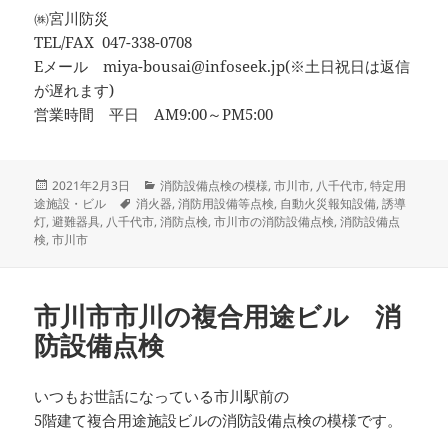
㈱宮川防災
TEL/FAX 047-338-0708
Eメール miya-bousai@infoseek.jp(※土日祝日は返信
が遅れます)
営業時間 平日 AM9:00～PM5:00
投
カ
2021年2月3日
消防設備点検の模様
,
市川市
,
八千代市
,
特定用
稿
タ
テ
途施設・ビル
消火器
,
消防用設備等点検
,
自動火災報知設備
,
誘導
日:
グ
ゴ
灯
,
避難器具
,
八千代市
,
消防点検
,
市川市の消防設備点検
,
消防設備点
リ
検
,
市川市
ー
市川市市川の複合用途ビル 消
防設備点検
いつもお世話になっている市川駅前の
5階建て複合用途施設ビルの消防設備点検の模様です。