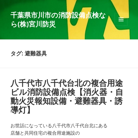
千葉県市川市の消防設備点検な
ら(株)宮川防災
メニュ
ーとウ
ィジェ
ット
タグ:
避難器具
八千代市八千代台北の複合用途
ビル消防設備点検【消火器・自
動火災報知設備・避難器具・誘
導灯】
お世話になっている八千代市八千代台北にある
店舗と共同住宅の複合用途施設の