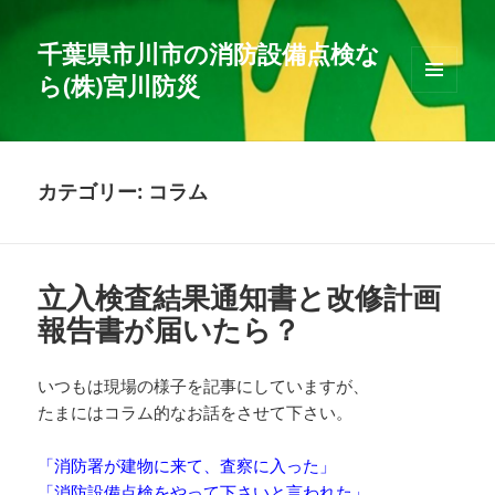
千葉県市川市の消防設備点検な
ら(株)宮川防災
メニュ
ーとウ
ィジェ
ット
カテゴリー:
コラム
立入検査結果通知書と改修計画
報告書が届いたら？
いつもは現場の様子を記事にしていますが、
たまにはコラム的なお話をさせて下さい。
「消防署が建物に来て、査察に入った」
「消防設備点検をやって下さいと言われた」